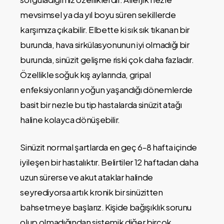
mevsimsel ya da yıl boyu süren sekillerde
karşımıza çıkabilir. Elbette ki sık sık tıkanan bir
burunda, hava sirkülasyonunun iyi olmadığı bir
burunda, sinüzit gelişme riski çok daha fazladır.
Özellikle soğuk kış aylarında, gripal
enfeksiyonların yoğun yaşandığı dönemlerde
basit bir nezle bu tip hastalarda sinüzit atağı
haline kolayca dönüşebilir.
Sinüzit normal şartlarda en geç 6-8 hafta içinde
iyileşen bir hastalıktır. Belirtiler 12 haftadan daha
uzun sürerse ve akut ataklar halinde
seyrediyorsa artık kronik bir sinüzitten
bahsetmeye başlarız. Kişide bağışıklık sorunu
olup olmadığından sistemik diğer birçok