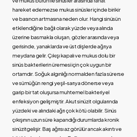
ve mukus burun ile sinüsler arasında rahat
hareket edemezse mukus sinüsler içinde birikir
ve basıncın artmasına neden olur. Hangi sinüsün
etkilendiğine bağlı olarak yüzde veya alında
üzerine basmakla oluşan, gözler arasında veya
gerisinde, yanaklarda ve üst dişlerde ağrıya
meydana gelir. Çıkışı kapalı ve mukus dolu bir
sinüs bakterilerin üremesi için çok uygun bir
ortamdır. Soğuk algınlığı normalden fazla sürerse
ve sümüğün rengi yeşil-sarıya dönerse veya
garip bir tat oluşursa muhtemel bakteriyel
enfeksiyon gelişmiştir. Akut sinüzit olgularında
yüzdeki ve alındaki ağrı çok kötü olabilir. Sinüs
çıkışının uzun süre kapandığı durumlarda kronik
sinüzitgelişir. Baş ağrısı az görülür ancak akıntı ve