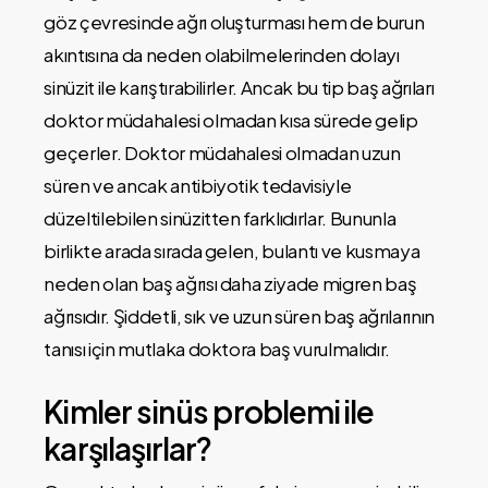
göz çevresinde ağrı oluşturması hem de burun
akıntısına da neden olabilmelerinden dolayı
sinüzit ile karıştırabilirler. Ancak bu tip baş ağrıları
doktor müdahalesi olmadan kısa sürede gelip
geçerler. Doktor müdahalesi olmadan uzun
süren ve ancak antibiyotik tedavisiyle
düzeltilebilen sinüzitten farklıdırlar. Bununla
birlikte arada sırada gelen, bulantı ve kusmaya
neden olan baş ağrısı daha ziyade migren baş
ağrısıdır. Şiddetli, sık ve uzun süren baş ağrılarının
tanısı için mutlaka doktora baş vurulmalıdır.
Kimler sinüs problemi ile
karşılaşırlar?