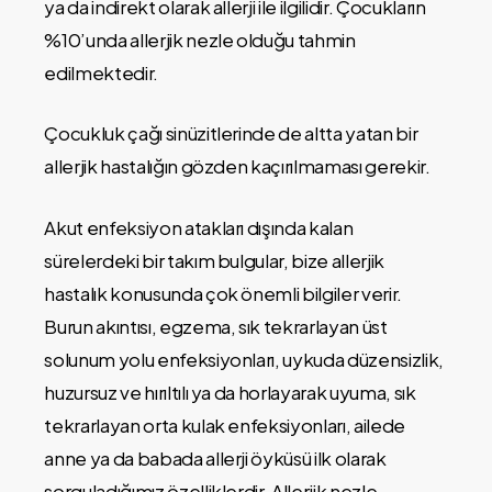
ya da indirekt olarak allerji ile ilgilidir. Çocukların
%10’unda allerjik nezle olduğu tahmin
edilmektedir.
Çocukluk çağı sinüzitlerinde de altta yatan bir
allerjik hastalığın gözden kaçırılmaması gerekir.
Akut enfeksiyon atakları dışında kalan
sürelerdeki bir takım bulgular, bize allerjik
hastalık konusunda çok önemli bilgiler verir.
Burun akıntısı, egzema, sık tekrarlayan üst
solunum yolu enfeksiyonları, uykuda düzensizlik,
huzursuz ve hırıltılı ya da horlayarak uyuma, sık
tekrarlayan orta kulak enfeksiyonları, ailede
anne ya da babada allerji öyküsü ilk olarak
sorguladığımız özelliklerdir. Allerjik nezle