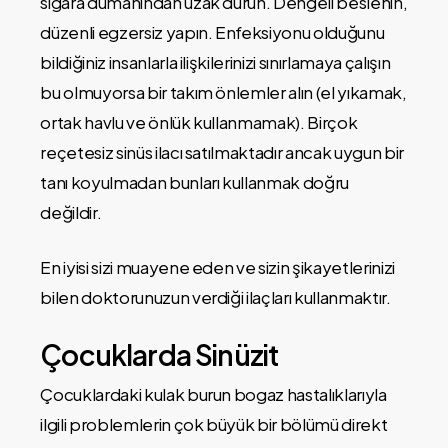
sigara dumanından uzak durun. Dengeli beslenin,
düzenli egzersiz yapın. Enfeksiyonu olduğunu
bildiğiniz insanlarla ilişkilerinizi sınırlamaya çalışın
bu olmuyorsa bir takım önlemler alın (el yıkamak,
ortak havlu ve önlük kullanmamak). Birçok
reçetesiz sinüs ilacı satılmaktadır ancak uygun bir
tanı koyulmadan bunları kullanmak doğru
değildir.
En iyisi sizi muayene eden ve sizin şikayetlerinizi
bilen doktorunuzun verdiği ilaçları kullanmaktır.
Çocuklarda Sinüzit
Çocuklardaki kulak burun bogaz hastalıklarıyla
ilgili problemlerin çok büyük bir bölümü direkt