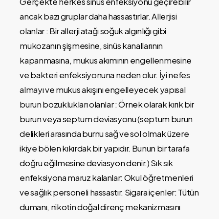
Gerçekte herkes sinüs enfeksiyonu geçirebilir
ancak bazı gruplar daha hassastırlar. Allerjisi
olanlar : Bir allerji atağı soğuk algınlığı gibi
mukozanın şişmesine, sinüs kanallarının
kapanmasına, mukus akımının engellenmesine
ve bakteri enfeksiyonuna neden olur. İyi nefes
almayı ve mukus akışını engelleyecek yapısal
burun bozuklukları olanlar : Örnek olarak kırık bir
burun veya septum deviasyonu (septum burun
delikleri arasında burnu sağ ve sol olmak üzere
ikiye bölen kıkırdak bir yapıdır. Bunun bir tarafa
doğru eğilmesine deviasyon denir.) Sık sık
enfeksiyona maruz kalanlar: Okul öğretmenleri
ve sağlık personeli hassastır. Sigara içenler: Tütün
dumanı, nikotin doğal direnç mekanizmasını