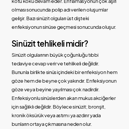
kötü koku devam eder. Enflamasyonun çok aşırı
olması sonucunda polip adı verilen oluşumlar
gelişir. Bazı sinüzit olguları üst dişteki
enfeksiyonun sinüse geçmesi sonucunda oluşur.
Sinüzit tehlikeli midir?
Sinüzit olgularının büyük çoğunluğu tıbbi
tedaviye cevap verir ve tehlikeli değildir.
Bununla birlikte sinüs içindeki bir enfeksiyon hem
göze hem de beyne çok yakındır. Enfeksiyonun
göze veya beyine yayılması çok nadirdir.
Enfeksiyonlu sinüslerden akan mukus akciğerler
için sağlıklı değildir. Böylece sinüzit; bronşit,
kronik öksürük veya astım ı ya azdırır yada
bunların ortaya çıkmasına neden olur.