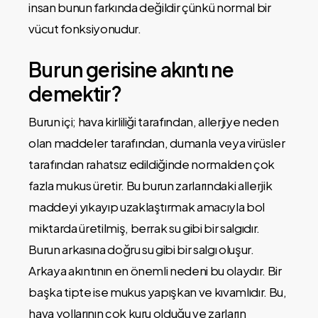
insan bunun farkında değildir çünkü normal bir
vücut fonksiyonudur.
Burun gerisine akıntı ne
demektir?
Burun içi; hava kirliliği tarafından, allerjiye neden
olan maddeler tarafından, dumanla veya virüsler
tarafından rahatsız edildiğinde normalden çok
fazla mukus üretir. Bu burun zarlarındaki allerjik
maddeyi yıkayıp uzaklaştırmak amacıyla bol
miktarda üretilmiş, berrak su gibi bir salgıdır.
Burun arkasına doğru su gibi bir salgı oluşur.
Arkaya akıntının en önemli nedeni bu olaydır. Bir
başka tipte ise mukus yapışkan ve kıvamlıdır. Bu,
hava yollarının çok kuru olduğu ve zarların