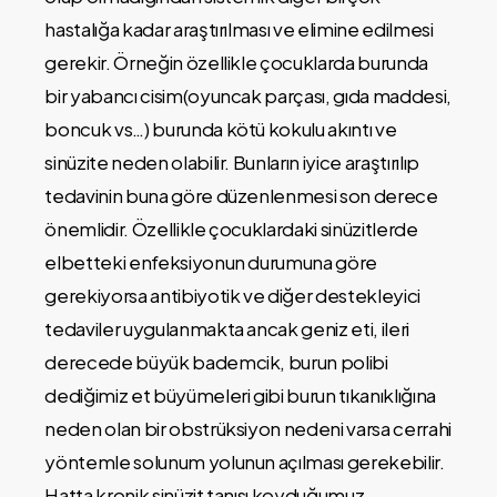
hastalığa kadar araştırılması ve elimine edilmesi
gerekir. Örneğin özellikle çocuklarda burunda
bir yabancı cisim(oyuncak parçası, gıda maddesi,
boncuk vs…) burunda kötü kokulu akıntı ve
sinüzite neden olabilir. Bunların iyice araştırılıp
tedavinin buna göre düzenlenmesi son derece
önemlidir. Özellikle çocuklardaki sinüzitlerde
elbetteki enfeksiyonun durumuna göre
gerekiyorsa antibiyotik ve diğer destekleyici
tedaviler uygulanmakta ancak geniz eti, ileri
derecede büyük bademcik, burun polibi
dediğimiz et büyümeleri gibi burun tıkanıklığına
neden olan bir obstrüksiyon nedeni varsa cerrahi
yöntemle solunum yolunun açılması gerekebilir.
Hatta kronik sinüzit tanısı koyduğumuz