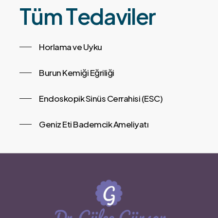
T
ü
m
T
e
d
a
v
i
l
e
r
Horlama ve Uyku
Burun Kemiği Eğriliği
Endoskopik Sinüs Cerrahisi (ESC)
Geniz Eti Bademcik Ameliyatı