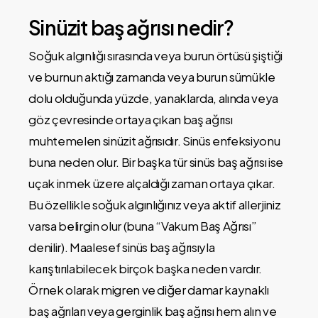
Sinüzit baş ağrısı nedir?
Soğuk algınlığı sırasında veya burun örtüsü şiştiği
ve burnun aktığı zamanda veya burun sümükle
dolu olduğunda yüzde, yanaklarda, alında veya
göz çevresinde ortaya çıkan baş ağrısı
muhtemelen sinüzit ağrısıdır. Sinüs enfeksiyonu
buna neden olur. Bir başka tür sinüs baş ağrısı ise
uçak inmek üzere alçaldığı zaman ortaya çıkar.
Bu özellikle soğuk algınlığınız veya aktif allerjiniz
varsa belirgin olur (buna “Vakum Baş Ağrısı”
denilir). Maalesef sinüs baş ağrısıyla
karıştırılabilecek birçok başka neden vardır.
Örnek olarak migren ve diğer damar kaynaklı
baş ağrıları veya gerginlik baş ağrısı hem alın ve