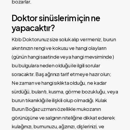
bozarlar.
Doktor sinüslerim için ne
yapacaktır?
Kbb Doktorunuz size soluk alıp vermeniz, burun
akıntınızın rengi ve kokusu ve hangi olayların
(günün hangi saatinde veya hangi mevsiminde )
bu bulgulara neden olduğu ile ilgili sorular
soracaktır. Baş ağrınızı tarif etmeye hazır olun;
Ne zaman ve hangi sıklıkta olduğu, ne kadar
sürdüğü, bulantı, kusma, görme bozukluğu, veya
burun tıkanıklığı ile ilişkili olup olmadığı. Kulak
Burun Boğaz uzmanı özellikle mukozanın
görünüşüne ve salgının niteliğine dikkat ederek
kulağınızı, burnunuzu, ağzınızı, dişlerinizi, ve