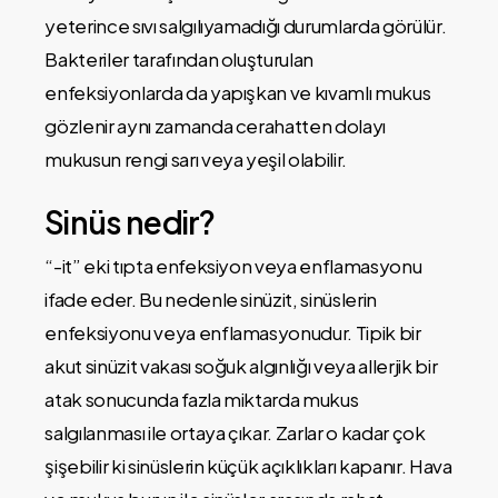
yeterince sıvı salgılıyamadığı durumlarda görülür.
Bakteriler tarafından oluşturulan
enfeksiyonlarda da yapışkan ve kıvamlı mukus
gözlenir aynı zamanda cerahatten dolayı
mukusun rengi sarı veya yeşil olabilir.
Sinüs nedir?
“-it” eki tıpta enfeksiyon veya enflamasyonu
ifade eder. Bu nedenle sinüzit, sinüslerin
enfeksiyonu veya enflamasyonudur. Tipik bir
akut sinüzit vakası soğuk algınlığı veya allerjik bir
atak sonucunda fazla miktarda mukus
salgılanması ile ortaya çıkar. Zarlar o kadar çok
şişebilir ki sinüslerin küçük açıklıkları kapanır. Hava