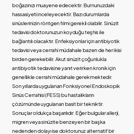
boğazınızı muayene edecektir. Burnunuzdaki
hassasiyeti inceleyecektir. Bazı durumlarda
sinüslerinizin röntgen fılmi gerekli olabilir. Sinüzit
tedavisi doktorunuzun koyduğu teşhis ile
bağlantılı olacaktır. Enfeksiyonlar için antibiyotik
tedavisi veya cerrahi müdahale bazen de her ikisi
birden gerekebilir. Akut sinüzit çoğunlukla
antibiyotik tedavisine yanıt verirken kronik için
genellikle cerrahi müdahale gerekmektedir.
Son yıllarda uygulanan Fonksiyonel Endoskopik
Sinüs Cerrahisi (FESS) bu hastalıkların
çözümünde uygulanan basit bir tekniktir.
Sonuçlar oldukça başarılıdır. Eğer bulgular allerji,
migren veya sinüzite benzeyen bir başka
nedenden dolayı ise doktorunuz alternatif bir