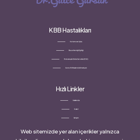
KBB Hastalıkları
Horlama ve Uyku
Burun Kemiği Eğriliği
Endoskopik Sinüs Cerrahisi (ESC)
Geniz Eti Bademcik Ameliyatı
Hızlı Linkler
Hakkımda
Galeri
İletişim
Web sitemizde yer alan içerikler yalnızca